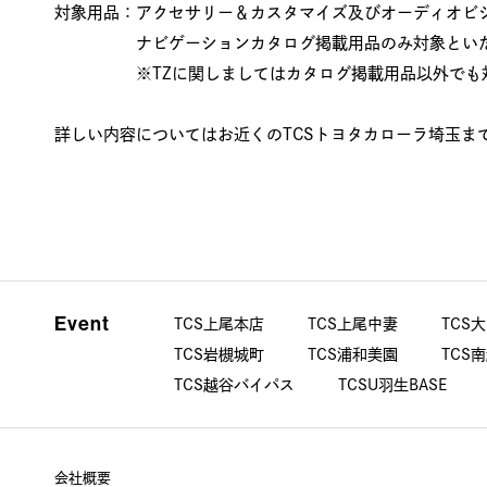
対象用品：アクセサリー＆カスタマイズ及びオーディオビ
ナビゲーションカタログ掲載用品のみ対象といた
※TZに関しましてはカタログ掲載用品以外でも対
詳しい内容についてはお近くのTCSトヨタカローラ埼玉ま
Event
TCS上尾本店
TCS上尾中妻
TCS
TCS岩槻城町
TCS浦和美園
TCS
TCS越谷バイパス
TCSU羽生BASE
会社概要