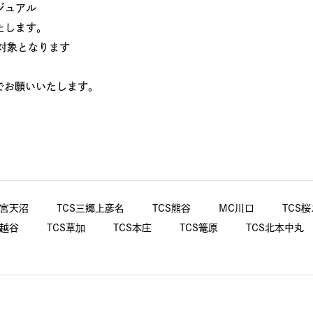
ジュアル
します。
象となります
でお願いいたします。
大宮天沼
TCS三郷上彦名
TCS熊谷
MC川口
TCS
南越谷
TCS草加
TCS本庄
TCS篭原
TCS北本中丸