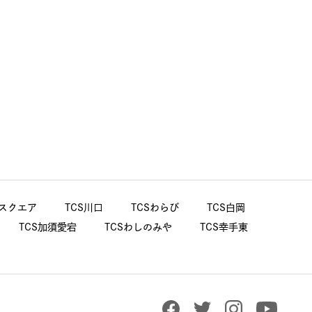
桜スクエア
TCS川口
TCSわらび
TCS白岡
TCS加須愛宕
TCSわしのみや
TCS幸手東