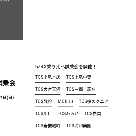
bZ4X乗り比べ試乗会を開催！
TCS上尾本店
TCS上尾中妻
TCS大宮天沼
TCS三郷上彦名
TCS熊谷
MC川口
TCS桜スクエア
TCS川口
TCSわらび
TCS白岡
TCS岩槻城町
TCS浦和美園