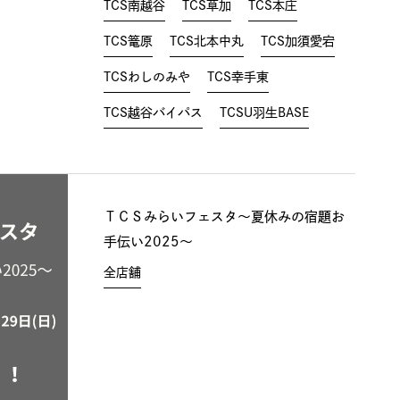
TCS南越谷
TCS草加
TCS本庄
TCS篭原
TCS北本中丸
TCS加須愛宕
TCSわしのみや
TCS幸手東
TCS越谷バイパス
TCSU羽生BASE
ＴＣＳみらいフェスタ～夏休みの宿題お
手伝い2025～
全店舗