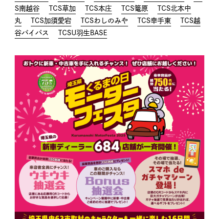
S南越谷
TCS草加
TCS本庄
TCS篭原
TCS北本中
丸
TCS加須愛宕
TCSわしのみや
TCS幸手東
TCS越
谷バイパス
TCSU羽生BASE