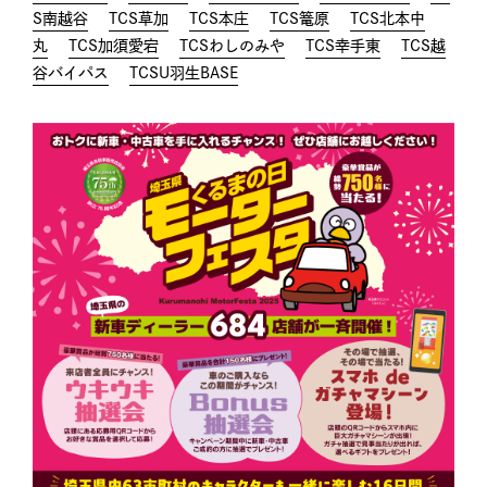
S南越谷
TCS草加
TCS本庄
TCS篭原
TCS北本中
丸
TCS加須愛宕
TCSわしのみや
TCS幸手東
TCS越
谷バイパス
TCSU羽生BASE